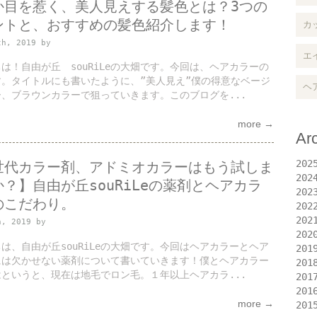
か目を惹く、美人見えする髪色とは？3つの
ントと、おすすめの髪色紹介します！
カ
th, 2019 by
エ
は！自由が丘 souRiLeの大畑です。今回は、ヘアカラーの
す。タイトルにも書いたように、”美人見え”僕の得意なベージ
ヘ
、ブラウンカラーで狙っていきます。このブログを...
more →
Ar
202
世代カラー剤、アドミオカラーはもう試しま
202
？】自由が丘souRiLeの薬剤とヘアカラ
202
のこだわり。
202
202
h, 2019 by
202
は、自由が丘souRiLeの大畑です。今回はヘアカラーとヘア
201
には欠かせない薬剤について書いていきます！僕とヘアカラー
201
というと、現在は地毛でロン毛。１年以上ヘアカラ...
201
201
more →
201