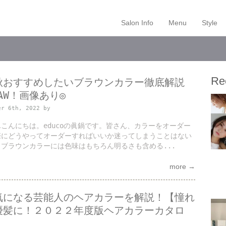
Salon Info
Menu
Style
Rec
秋おすすめしたいブラウンカラー徹底解説
2AW！画像あり◎
er 6th, 2022 by
こんにちは。educoの眞鍋です。皆さん、カラーをオーダー
際にどうやってオーダーすればいいか迷ってしまうことはない
ブラウンカラーには色味はもちろん明るさも含める...
more →
気になる芸能人のヘアカラーを解説！【憧れ
優髪に！２０２２年度版ヘアカラーカタロ