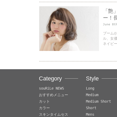
「艶
ー！
June 8t
ブーム
ル、女
ネイビー
Category
Style
souRiLe NEWS
Long
おすすめメニュー
Medium
カット
Medium Short
カラー
Short
スキンタイムセス
Mens