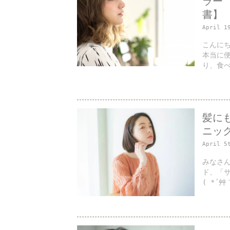
ラー”
書】
April 1
こんにち
本当に
り、食べ
髪に
ニック
April 5
みなさん
ド、「
( *´