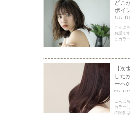
どこ
ポイ
July 12
こんにち
お話で
ュカラー
【次
したか
ーへ
May 14t
こんにち
カラー
の関係は