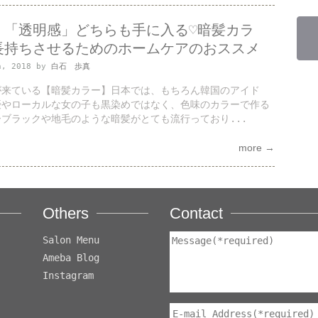
」「透明感」どちらも手に入る♡暗髪カラ
長持ちさせるためのホームケアのおススメ
h, 2018 by
白石 歩真
が来ている【暗髪カラー】日本では、もちろん韓国のアイド
優やローカルな女の子も黒染めではなく、色味のカラーで作る
ブラックや地毛のような暗髪がとても流行っており...
more →
Others
Contact
Salon Menu
Ameba Blog
Instagram