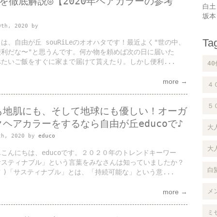
を徹底解説◎【2020年ヘアカラーの参考
白土
坂本
9th, 2020 by
Ta
は、自由が丘 souRiLeのオオハタです！最近よく"世の中、
便利だな〜"と思うんです。何か物を頼めば次の日に届いた
たいご飯をすぐに家まで届けて貰えたり。しかし便利...
40
more →
４
５
も地肌にも、そして地球にも優しい！オーガ
ヘアカラーをするなら自由が丘educoで♪
大
th, 2020 by
educo
大
こんにちは、educoです。２０２０年のトレンドキーワー
サスティナブル」という言葉をみなさんは知っていましたか？
白
艸｀)「サスティナブル」とは、「持続可能な」という意...
メ
more →
ミセ