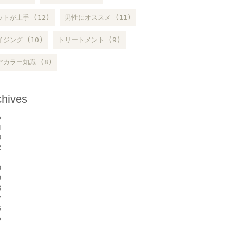
ットが上手 (12)
男性にオススメ (11)
イジング (10)
トリートメント (9)
アカラー知識 (8)
chives
5
4
3
2
1
0
9
8
7
6
5