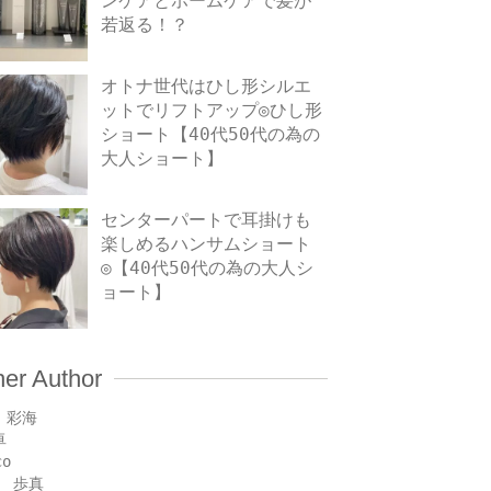
ンケアとホームケアで髪が
若返る！？
オトナ世代はひし形シルエ
ットでリフトアップ◎ひし形
ショート【40代50代の為の
大人ショート】
センターパートで耳掛けも
楽しめるハンサムショート
◎【40代50代の為の大人シ
ョート】
her Author
 彩海
卓
co
 歩真