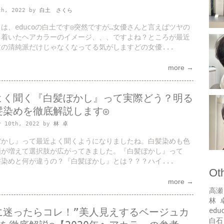
th, 2022 by
白土 さくら
は、educoの白土です◎突然ですが…女優さんと言えばツヤの
ち着いたヘアカラーのイメージ、、、ですよね？ところが最近
の清純派だけじゃなくなってる気がしますどの女優...
more →
よく聞く『白髪ぼかし』って実際どう？明る
髪染めを徹底解説します◎
y 10th, 2022 by
林 卓
ぼかし』って最近よく聞くようになりましたね。白髪染めも色
類が増えて選択肢が広がってきました。『白髪ぼかし』って
染めと何が違うの？『白髪ぼかし』とは？？？ハイ...
Ot
more →
高瀬
林 
に迷ったらコレ！”美人見えするベージュカ
edu
白石