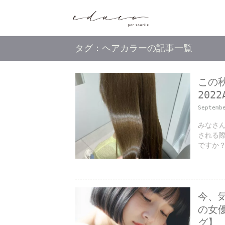
タグ：ヘアカラーの記事一覧
この
202
Septemb
みなさん
される
ですか？
今、
の女
グ】