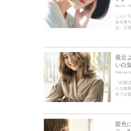
March 7
こんにち
ある落
は、王道
最近
い白
Februar
『白髪
んな種
何？白髪
髪色