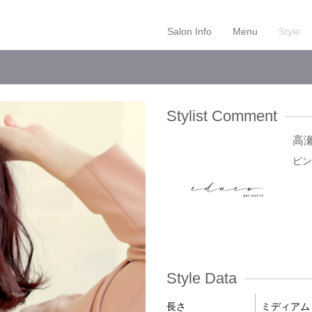
Salon Info
Menu
Style
Stylist Comment
高
ピン
Style Data
長さ
ミディアム