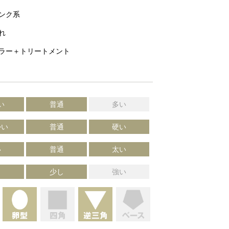
ンク系
れ
ラー＋トリートメント
い
普通
多い
かい
普通
硬い
い
普通
太い
し
少し
強い