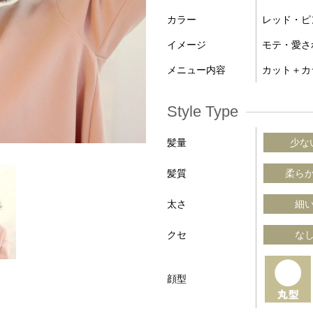
カラー
レッド・ピ
イメージ
モテ・愛さ
メニュー内容
カット＋カ
Style Type
髪量
少な
髪質
柔ら
太さ
細
クセ
な
顔型