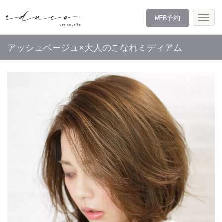
WEB予約
Tog
nav
アッシュベージュ×大人のこなれミディアム