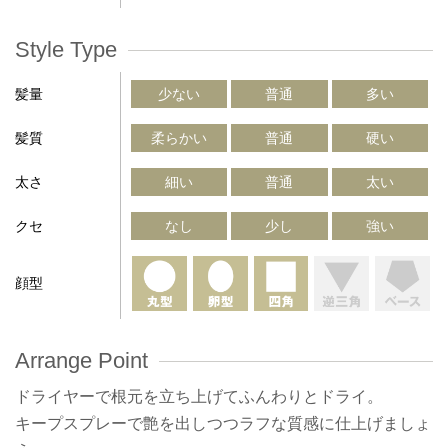
Style Type
髪量
少ない
普通
多い
髪質
柔らかい
普通
硬い
太さ
細い
普通
太い
クセ
なし
少し
強い
顔型
Arrange Point
ドライヤーで根元を立ち上げてふんわりとドライ。
キープスプレーで艶を出しつつラフな質感に仕上げましょ