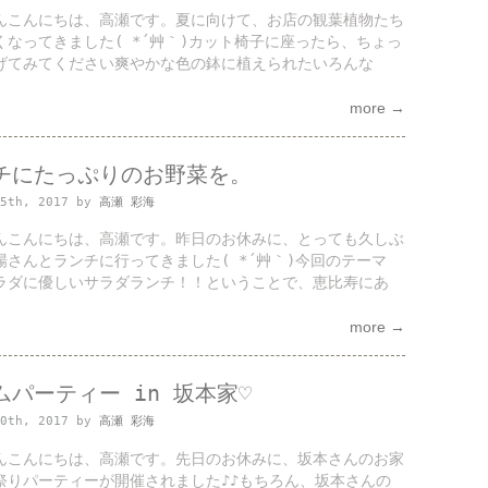
んこんにちは、高瀬です。夏に向けて、お店の観葉植物たち
くなってきました( *´艸｀)カット椅子に座ったら、ちょっ
げてみてください爽やかな色の鉢に植えられたいろんな
more →
チにたっぷりのお野菜を。
15th, 2017 by
高瀬 彩海
んこんにちは、高瀬です。昨日のお休みに、とっても久しぶ
場さんとランチに行ってきました( *´艸｀)今回のテーマ
ラダに優しいサラダランチ！！ということで、恵比寿にあ
more →
ムパーティー in 坂本家♡
10th, 2017 by
高瀬 彩海
んこんにちは、高瀬です。先日のお休みに、坂本さんのお家
祭りパーティーが開催されました♪♪もちろん、坂本さんの