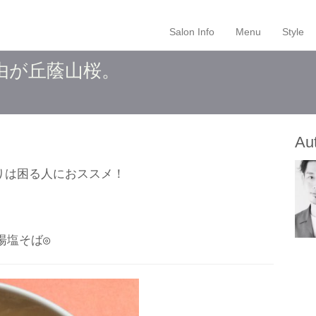
Salon Info
Menu
Style
由が丘蔭山桜。
Au
りは困る人におススメ！
湯塩そば◎