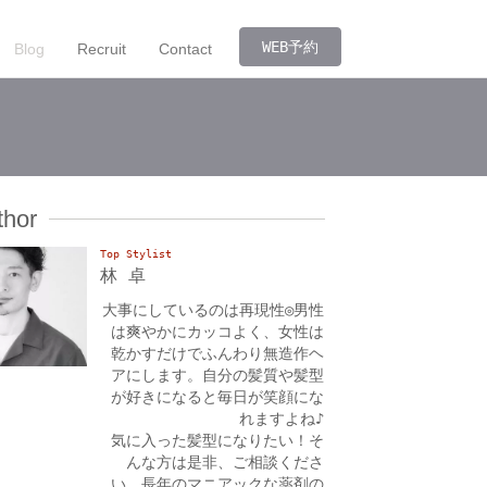
WEB予約
Blog
Recruit
Contact
thor
Top Stylist
林 卓
大事にしているのは再現性◎男性
は爽やかにカッコよく、女性は
乾かすだけでふんわり無造作ヘ
アにします。自分の髪質や髪型
が好きになると毎日が笑顔にな
れますよね♪
気に入った髪型になりたい！そ
んな方は是非、ご相談くださ
い。長年のマニアックな薬剤の