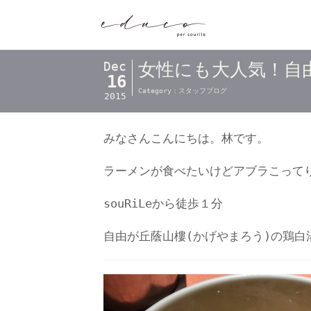
Dec
女性にも大人気！自
16
Category：
スタッフブログ
2015
みなさんこんにちは。林です。
ラーメンが食べたいけどアブラこって
souRiLeから徒歩１分
自由が丘蔭山樓(かげやまろう)の鶏白