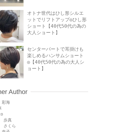
オトナ世代はひし形シルエ
ットでリフトアップ◎ひし形
ショート【40代50代の為の
大人ショート】
センターパートで耳掛けも
楽しめるハンサムショート
◎【40代50代の為の大人シ
ョート】
her Author
 彩海
卓
co
 歩真
 さくら
 幸子