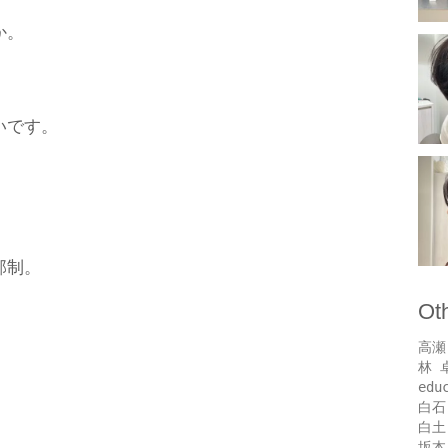
か。
いです。
部制。
Ot
高瀬
林 
edu
白石
白土
坂本