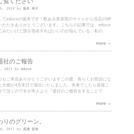
ご覧ください
th, 2024 by
坂本 幸子
してeducoの坂本です！数ある美容室のサイトから当店のHP
いただきありがとうございます。こちらの記事では、educo
てみたいけど誰を指名すればいいのか悩んでいる。私の
more →
退社のご報告
t, 2021 by
educo
つもご来店ありがとうございますこの度、長らくお世話にな
た大畑が4月末日で退社いたしました。本来でしたら直接ご
せて頂くのですが本人より『退社のご報告をすることで
more →
わりのグリーン。
nd, 2017 by
高瀬 彩海