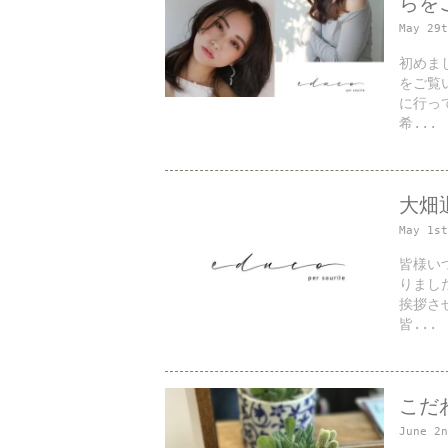
らを
May 29
初めま
をご覧
に行っ
希...
大畑
May 1s
皆様い
りまし
挨拶さ
皆...
こだ
June 2