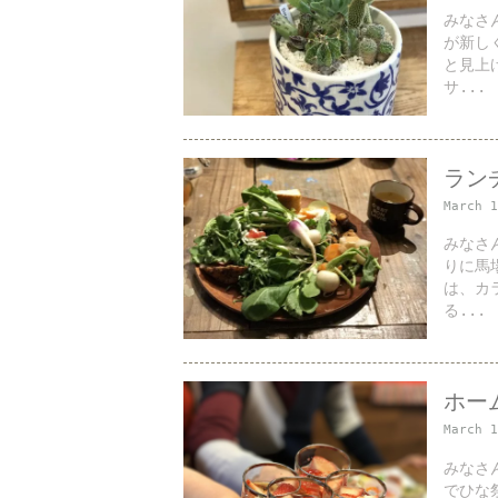
みなさ
が新し
と見上
サ...
ラン
March 
みなさ
りに馬
は、カ
る...
ホー
March 
みなさ
でひな