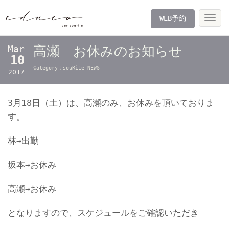
WEB予約
Tog
nav
Mar
高瀬 お休みのお知らせ
10
Category：
souRiLe NEWS
2017
3月18日（土）は、高瀬のみ、お休みを頂いておりま
す。
林→出勤
坂本→お休み
高瀬→お休み
となりますので、スケジュールをご確認いただき